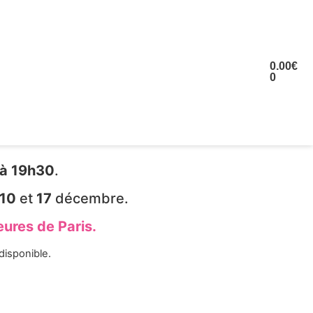
TURE &
MBRE ET
0.00
€
GAZINE
0
à 19h30
.
10
et
17
décembre.
eures de Paris.
disponible.