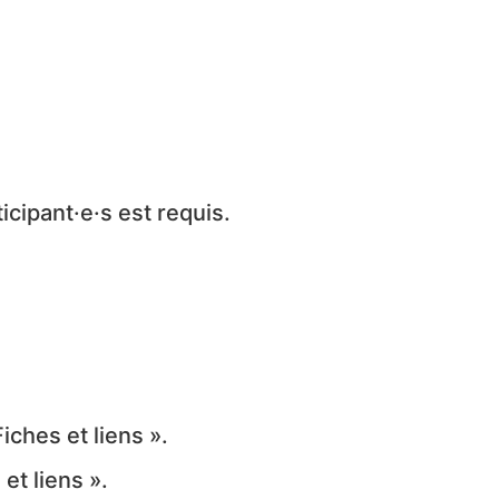
icipant·e·s est requis.
ches et liens ».
et liens ».