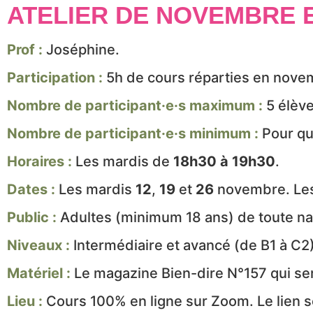
ATELIER DE NOVEMBRE 
Prof :
Joséphine.
Participation :
5h de cours réparties en nove
Nombre de participant·e·s maximum :
5 élève
Nombre de participant·e·s minimum :
Pour que
Horaires :
Les mardis de
18h30 à 19h30
.
Dates :
Les mardis
12
,
19
et
26
novembre. Le
Public :
Adultes (minimum 18 ans) de toute nat
Niveaux :
Intermédiaire et avancé (de B1 à C2)
Matériel :
Le magazine Bien-dire N°157 qui sera
Lieu :
Cours 100% en ligne sur Zoom. Le lien se