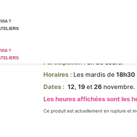
ATELIER DE CUL
VIA ?
LECTURE – NOVE
ATELIERS
DÉCEMBRE – MA
BIEN-DIRE
VIA ?
ATELIERS
Participation :
5h de cours.
Horaires :
Les mardis de
18h30 
Dates :
12
,
19
et
26
novembre.
Les heures affichées sont les h
Ce produit est actuellement en rupture et in