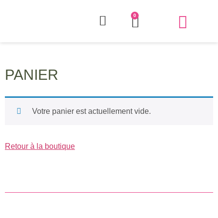
0
QUI EST OLIVI
COURS ET AT
PANIER
Votre panier est actuellement vide.
Retour à la boutique