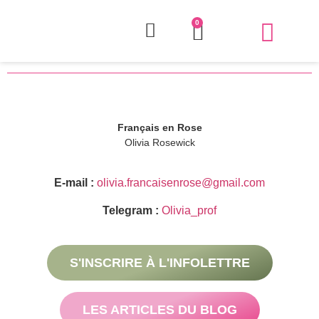
CONTENT RESTRICTED
0
QUI EST OLIVI
COURS ET AT
Français en Rose
Olivia Rosewick
E-mail :
olivia.francaisenrose@gmail.com
Telegram :
Olivia_prof
S'INSCRIRE À L'INFOLETTRE
LES ARTICLES DU BLOG